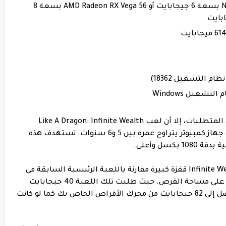
بطاقة الفيديو: NVIDIA GeForce RTX 2060 بسعة 6 جيجابايت أو AMD Radeon RX Vega 56 بسعة 8
شغيل Windows
على الرغم من أنها أكبر قليلاً من الحد الأدنى من المتطلبات، إلا أن لعب Like A Dragon: Infinite Wealth
بالإعدادات الموصى بها سيكون ممكنًا على أي جهاز كمبيوتر يتراوح عمره بين 5 و6 سنوات. تستهدف هذه
المكان الوحيد الذي حققت فيه مواصفات Infinite Wealth قفزة كبيرة مقارنة باللعبة الرئيسية السابقة في
السلسلة، Yakuza: Like a Dragon، هو الطلب على مساحة القرص. حيث طلبت تلك اللعبة 40 جيجابايت
كحد أدنى، تريد Infinite Wealth استهلاك ما يصل إلى 82 جيجابايت من محرك الأقراص الخاص بك كما لو كانت