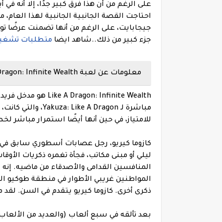
جزء كبير من ذلك..
شاهد ايضا
متطلبات تشغيل لعبة S
معلومات عن لعبة Like a Dragon: Infinite Wealth :
مباشرة لـ A Dragon
للامتياز، في حين أنها أيضًا استمرار مباشر لخط ألعاب Kiryu. إنه يحتو
كازوما كيريو، رجل عصابات أسطوري سابق في ال
ليلي أو مبنى مكاتب، فجأة تغمره ذكريات الأو
المنافسين القدامى والأصدقاء من ماضيه. إنه ي
المواطنين غريبي الأطوار في منطقة طوكيو الت
ذكرى أخرى. كازوما كيريو يتقدم في السن. لقد 