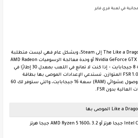
انية في لعبة فري فاير
لقد وصلت متطلبات نظام The Like a Dragon: Infinite Wealth إلى Steam، وبشكل عام فهي ليست متطلبة
للغاية. ستتمكن من الحصول على بطاقة Nvidia GeForce GTX 960 أو وحدة معالجة الرسوميات AMD Radeon
RX 460 وذاكرة الوصول العشوائي (RAM) سعة 8 جيجابايت - إذا كنت لا تمانع في اللعب بمعدل 30 إطارًا في
الثانية و1080 بكسل في إعدادات منخفضة مع FSR 1.0 المتوازن. تستدعي الإعدادات الموصى بها بطاقة
GeForce RTX 2060 أو Radeon RX 5700 وذاكرة وصول عشوائي (RAM) سعة 16 جيجابايت، والتي ستوفر لك 60