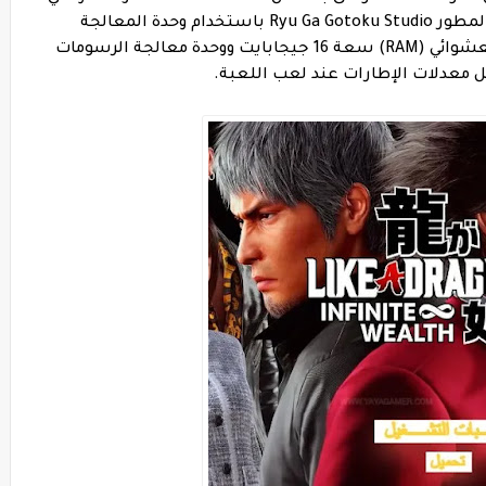
تتطلب المزيد من إعداد الألعاب لديك. يوصي المطور Ryu Ga Gotoku Studio باستخدام وحدة المعالجة
المركزية Intel Core i7-4790 وذاكرة الوصول العشوائي (RAM) سعة 16 جيجابايت ووحدة معالجة الرسومات