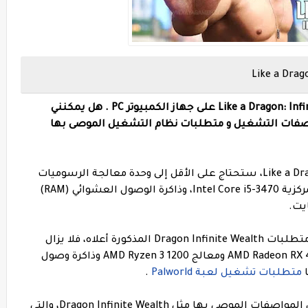
اليك ادناه متطلبات تشغيل لعبة Like a Dragon: Infinite Wealth على جهاز الكمبيوتر PC . هل يمكنني
مواصفات التشغيل و متطلبات نظام التشغيل الموصى بها
لتشغيل متطلبات نظام Like a Dragon Infinite Wealth، ستحتاج على الأقل إلى وحدة معالجة الرسوميات
NVIDIA GeForce GTX 960، ووحدة المعالجة المركزية Intel Core i5-3470، وذاكرة الوصول العشوائي (RAM)
إذا لم يتطابق جهازك تمامًا مع الحد الأدنى من متطلبات Dragon Infinite Wealth المذكورة أعلاه، فلا يزال
بإمكانك لعب اللعبة على بطاقة رسومات AMD Radeon RX 460 ومعالج AMD Ryzen 3 1200 وذاكرة وصول
ا
متطلبات تشغيل لعبة Palworld
.
لضمان اللعب الأكثر سلاسة، سوف تبحث عن المواصفات الموصى بها مثل Dragon Infinite Wealth، والتي