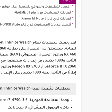
اقرا ايضا
أفضل التطبيقات والمواقع للحصول على جواهر مج
اعدادات الهيدشوت فري فاير REALME C1
اعدادات فري فاير Xiaomi Mi Note 3
أفضل اعدادات الهيدشوت فري فاير HONOR 8 Lite
إطارًا في الثانية بدقة 1080 بكسل على الإعدادات العالية بدون FSR.
متطلبات تشغيل لعبة Like a Dragon: Infinite Wealth الموصى بها
وحدة المعالجة المركزية: Intel Core i7-4790، 3.6 جيجا هرتز أو AMD Ryzen 5 1600، 3.2 جيجا هرتز
ذاكرة الوصول العشوائي: 8 جيجابايت