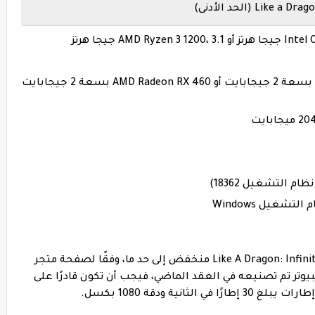
بطاقة الفيديو: NVIDIA GeForce GTX 960 بسعة 2 جيجابايت أو AMD Radeon RX 460 بسعة 2 جيجابايت
شغيل Windows
الحد الأدنى لمتطلبات النظام للعبة Like A Dragon: Infinite Wealth منخفض إلى حد ما، وفقًا لصفحة متجر
 كمبيوتر تم تصنيعه في العقد الماضي، فيجب أن تكون قادرًا على
نية ودقة 1080 بكسل.