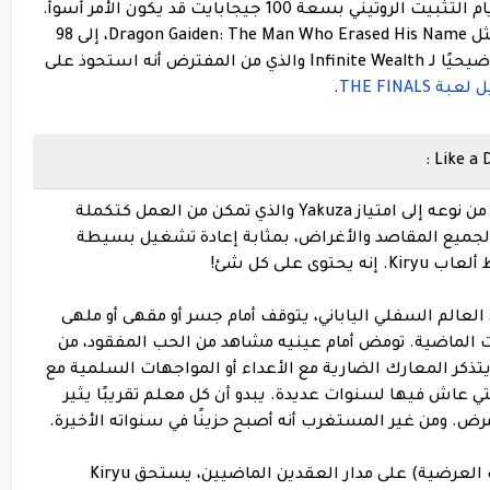
على الرغم من أن هذا فرق كبير جدًا، إلا أنه في أيام التثبيت الروتيني بسعة 100 جيجابايت قد يكون الأمر أسوأ.
احتاجت القصة الجانبية الجانبية لهذا العام، مثل Dragon Gaiden: The Man Who Erased His Name، إلى 98
جيجابايت، على الرغم من أنها تضمنت عرضًا توضيحيًا لـ Infinite Wealth والذي من المفترض أنه استحوذ على
THE FINAL
.
Like A Dragon: Infinite Wealth هو مدخل فريد من نوعه إلى امتياز Yakuza والذي تمكن من العمل كتكملة
Yakuza: Like ، والتي كانت، لجميع المقاصد والأغراض، بمثابة إعادة تشغيل بسيطة
ى على كل شئ!
عالم السفلي الياباني، يتوقف أمام جسر أو مقهى أو ملهى
قات الماضية. تومض أمام عينيه مشاهد من الحب المفقود، من
تذكر المعارك الضارية مع الأعداء أو المواجهات السلمية مع
ي عاش فيها لسنوات عديدة. يبدو أن كل معلم تقريبًا يثير
مرض. ومن غير المستغرب أنه أصبح حزينًا في سنواته الأخيرة.
بعد تألقه في سبع ألعاب (والعديد من الألعاب العرضية) على مدار العقدين الماضيين، يستحق Kiryu