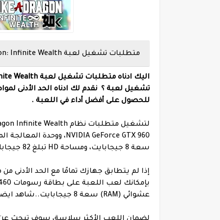
متطلبات تشغيل لعبة Like a Dragon: Infinite Wealth
تشغيل لعبة ؟ نقدم لك ادناه الحد الأدنى ل
للحصول على أفضل أداء في اللعبة .
سعة 8 جيجابايت، ومساحة HD تبلغ 82 جيجابايت.
عشوائي (RAM) سعة 8 جيجابايت..
شاهد ايض