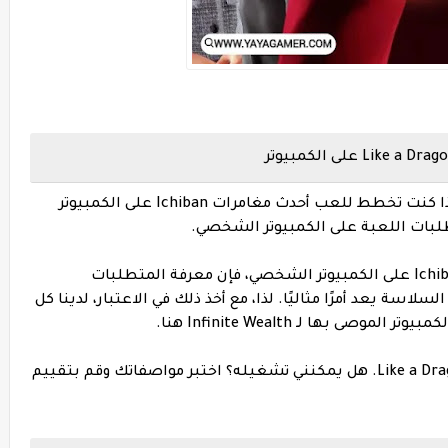
Like a Dragon: Infinite Wealth متاحة الآن، وإذا كنت تخطط للعب أحدث مغامرات Ichiban على الكمبيوتر
لبات اللعبة على الكمبيوتر الشخصي.
إذا كنت تخطط للاستمتاع بأحدث مغامرات Ichiban على الكمبيوتر الشخصي، فإن معرفة المتطلبات
اسة يعد أمرًا مثاليًا. لذا، مع أخذ ذلك في الاعتبار، لدينا كل
ى بها لـ Infinite Wealth هنا.
تحقق من متطلبات نظام Like a Dragon: Infinite Wealth. هل يمكنني تشغيله؟ اختبر مواصفاتك وقم بتقييم