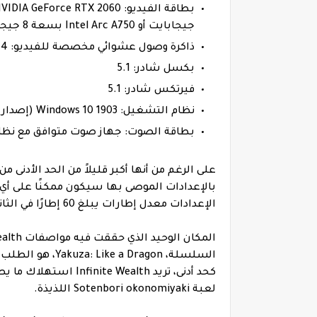
جيجابايت أو Intel Arc A750 بسعة 8 جيجابايت
ذاكرة وصول عشوائي مخصصة للفيديو: 6144 ميجابايت
بكسل شادر: 5.1
فيرتكس شادر: 5.1
نظام التشغيل: Windows 10 1903 (إصدار نظام التشغيل 18362)
بطاقة الصوت: جهاز صوت متوافق مع نظام الت
الإعدادات معدل إطارات يبلغ 60 إطارًا في الثانية بدقة 1080 بكسل وأعلى.
لعبة Sotenbori okonomiyaki اللذيذة.