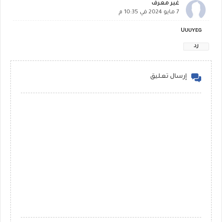
غير معرف
7 مايو 2024 في 10:35 م
Uᴜᴜʏᴇɢ
رد
إرسال تعليق