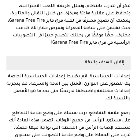
تذكر أن تتدرب بانتظام، وتحلل طريقة اللعب الاحترافية،
وتحافظ على عقلية هادئة ومركزة. من خلال التفاني والمثابرة،
يمكنك أن تصبح محترفًا في لعبة فري فاير Garena Free Fire،
حيث تهيمن على ساحة المعركة وتعرض مهاراتك كلاعب
محترف. حظًا موفقًا في رحلتك لتصبح خبيرًا في التصويبات
الرأسية في فري فاير Garena Free Fire!
إتقان الهدف والدقة
إعدادات الحساسية: قم بضبط إعدادات الحساسية الخاصة
بك للعثور على التوازن الأمثل بين الدقة والسرعة. قم بتجربة
إعدادات مختلفة واضبطها تدريجيًا حتى تجد ما هو الأفضل
بالنسبة لك.
وضع علامة التقاطع: درب نفسك على وضع علامة التقاطع
على مستوى الرأس في جميع الأوقات. تضمن هذه العادة أنك
مستعد لإصابة الرأس في اللحظة التي تواجه فيها خصمًا.
تدرب على الحفاظ على وضع علامة التصويب على مستوى