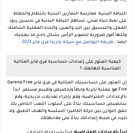
اللياقة البدنية: ممارسة التمارين البدنية بانتظام والحفاظ
على نمط حياة صحي. تساهم اللياقة البدنية في تحسين ردود
الفعل، والتنسيق بين اليد والعين، والحدة العقلية الشاملة،
وكلها أمور ضرورية لتصوير الرأس بشكل ناجح.
قد يعجبك
ايضا :
طريقة التواصل مع شركة غارينا فري فاير 2023
.
كيفية العثور على إعدادات حساسية فري فاير المثالية
المناسبة للهاتفك ؟
إن العثور على حساسيتك المثالية في فري فاير Garena Free
Fire هو عملية تجربة وخطأ وتخصيص وتقييم مستمر. ابدأ
بالإعدادات الافتراضية، وقم بإجراء تعديلات تدريجية، وقم
بتخصيص حساسيتك بناءً على أسلوب اللعب الخاص بك.
حقق التوازن بين حركة الكاميرا السلسة والهدف الدقيق، ولا
تتردد في ضبط إعداداتك بناءً على ملاحظاتك.
ابدأ بالإعدادات الافتراضية:
ابدأ باستخدام إعدادات