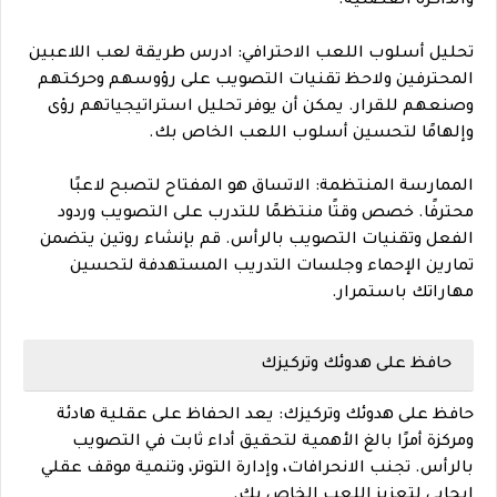
والذاكرة العضلية.
تحليل أسلوب اللعب الاحترافي: ادرس طريقة لعب اللاعبين
المحترفين ولاحظ تقنيات التصويب على رؤوسهم وحركتهم
وصنعهم للقرار. يمكن أن يوفر تحليل استراتيجياتهم رؤى
وإلهامًا لتحسين أسلوب اللعب الخاص بك.
الممارسة المنتظمة: الاتساق هو المفتاح لتصبح لاعبًا
محترفًا. خصص وقتًا منتظمًا للتدرب على التصويب وردود
الفعل وتقنيات التصويب بالرأس. قم بإنشاء روتين يتضمن
تمارين الإحماء وجلسات التدريب المستهدفة لتحسين
مهاراتك باستمرار.
حافظ على هدوئك وتركيزك
حافظ على هدوئك وتركيزك: يعد الحفاظ على عقلية هادئة
ومركزة أمرًا بالغ الأهمية لتحقيق أداء ثابت في التصويب
بالرأس. تجنب الانحرافات، وإدارة التوتر، وتنمية موقف عقلي
إيجابي لتعزيز اللعب الخاص بك.