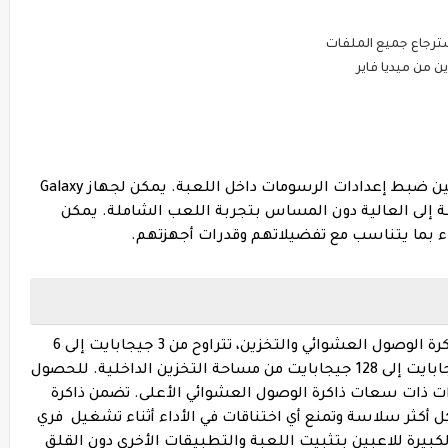
لتحسين أداء الألعاب بشكل أكبر، يمكن للاعبين ضبط إعدادات الرسومات داخل اللعبة. يمكن لجهاز Galaxy
طة إلى العالية دون المساس بتجربة اللعب الشاملة. يمكن
داء بما يتناسب مع تفضيلاتهم وقدرات أجهزتهم.
يوفر Samsung Galaxy M12 خيارات مختلفة لذاكرة الوصول العشوائي والتخزين، تتراوح من 3 جيجابايت إلى 6
جيجابايت من ذاكرة الوصول العشوائي و32 جيجابايت إلى 128 جيجابايت من مساحة التخزين الداخلية. للحصول
ات ذات سعات ذاكرة الوصول العشوائي الأعلى. تضمن ذاكرة
 أكثر سلاسة وتمنع أي اختناقات في الأداء أثناء تشغيل فري
سعة التخزين الكبيرة للاعبين بتثبيت اللعبة والتطبيقات الأخرى دون القلق