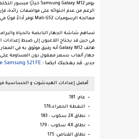
معالجة الرسوميات Mali-G52 توفر أداءً قويًا في الألعاب.
تساهم شاشة الجهاز النابضة بالحياة والبرامج 
في حين قد يحتاج اللاعبون إلى ضبط إعدادات ال
.
قد يعجبك ايضا :
re Samsung S21 FE
جدير.
أفضل إعدادات الهيدشوت و الحساسية فري فاير هاتف س
عام: 181
النقطة الحمراء:176
نطاق 2X سكوب : 183
نطاق 4X سكوب : 179
نطاق القناص: 175