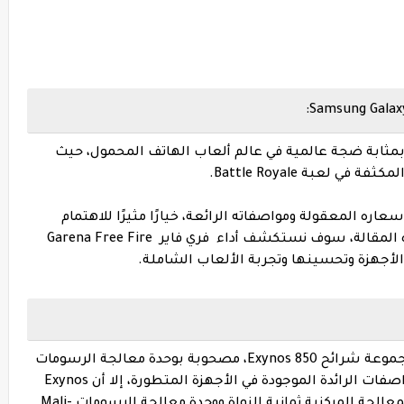
د أصبحت لعبة فري فاير Garena Free Fire بمثابة ضجة عالمية في عالم ألعاب الهاتف المحمول، حيث
لعبة Battle Royale.
Samsung Ga، المعروف بأسعاره المعقولة ومواصفاته الرائعة، خيارًا مثيرًا للاهتمام
للاعبين الذين يبحثون عن تجربة غامرة. في هذه المقالة، سوف نستكشف أداء فري فاير Garena Free Fire
يتم تشغيل Samsung Galaxy M12 بواسطة مجموعة شرائح Exynos 850، مصحوبة بوحدة معالجة الرسومات
Mali-G52. على الرغم من أنه قد لا يتباهى بالمواصفات الرائدة الموجودة في الأجهزة المتطورة، إلا أن Exynos
850 يوفر أساسًا متينًا للألعاب. تضمن وحدة المعالجة المركزية ثمانية النواة ووحدة معالجة الرسومات Mali-