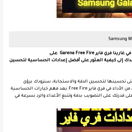
اليك أفضل إعدادات الحساسية والهيدشوت في غارينا فري فاير Garena Free Fire على
ك إلى كيفية العثور على أفضل إعدادات الحساسية لتحسين
تى تحسينها لتحسين الدقة والاستجابة، سنزودك برؤى
تفصيلية لمساعدتك على تحقيق أعلى مستوى من الأداء في فري فاير Free Fire.يعد فهم خيارات الحساسية
 على قدرتك على التصويب بدقة وتتبع الأعداء والرد بسرعة في