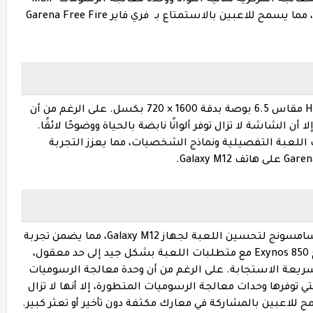
G52 اللعب السلس وعرض الرسومات الفعال، مما يسمح للاعبين بالاستمتاع بـ فري فاير Garena Free Fire
يتميز هاتف Galaxy M12 بشاشة HD+ Infinity-V مقاس 6.5 بوصة بدقة 1600 × 720 بكسل. على الرغم من أن
أن الشاشة لا تزال توفر ألوانًا نابضة بالحياة ووضوحًا لائقًا.
 اللعبة التفصيلية ونماذج الشخصيات، مما يعزز التجربة
تعاون مطورو فري فاير Garena Free Fire مع سامسونج لتحسين اللعبة لجهاز Galaxy M12، مما يضمن تجربة
لعب سلسة وممتعة. تتعامل مجموعة شرائح Exynos 850 مع متطلبات اللعبة بشكل جيد إلى حد معقول،
سريعة الاستجابة. على الرغم من أن وحدة معالجة الرسوميات
ة التي توفرها وحدات معالجة الرسوميات المتطورة، إلا أنها لا تزال
لاعبين بالمشاركة في معارك مكثفة دون تأخير أو تعثر كبير.