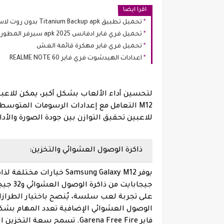
اقرا ايضا
تحميل تطبيق Titanium Backup apk بدون روت لاسترجاع جميع الملفات
تحميل فري فاير ادفانس 2025 apk سيرفر المطورين من ميديا فاير
تحميل فري فاير مهكرة قائمة الغش
اعدادات الهيدشوت فري فاير REALME NOTE 60
M12 التعامل مع إعدادات الرسومات المتوس
للاعبين تحقيق التوازن بين جودة الصورة والأ
ذاكرة الوصول العشوائي والتخزين:
على تجربة لعب سلسة، يُنصح باختيار الطراز
الوصول العشوائي الإضافية تعدد المهام بشكل
فاير Garena Free Fire. تسمح 