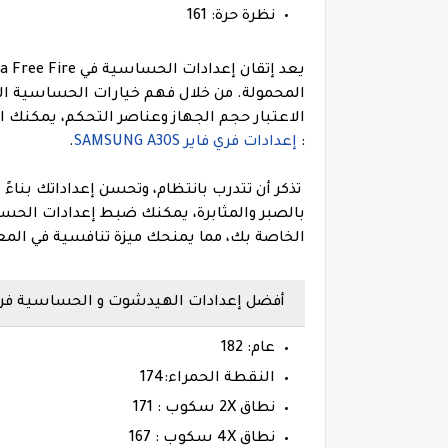
نظرة حرة: 161
المحمولة. من خلال فهم خيارات الحساسية الم
الاعتبار حجم الجهاز وعناصر التحكم، يمكنك ال
:
إعدادات فري فاير SAMSUNG A30S
.
تذكر أن تتدرب بانتظام، وتحسن إعداداتك بناءً
الخاصة بك، مما يمنحك ميزة تنافسية في المع
أفضل إعدادات الهيدشوت و الحساسية فري فاير ماكس 
عام: 182
النقطة الحمراء:174
نطاق 2X سكوب : 171
نطاق 4X سكوب : 167