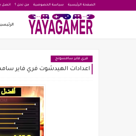
الصفحة الرئيسية
سياسة الخصوصية
من نحن ؟
اتصل بن
الرئيسي
فري فاير سامسونج
اعدادات الهيدشوت فري فاير سامسونج g M12