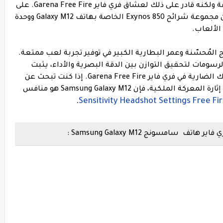
يوفر Samsung Galaxy M12 خيارًا ميسور التكلفة ولكنه قادر على ذلك لعشاق فري فاير Garena Free Fire. على
الرغم من عدم احتوائه على مواصفات رائدة، فإن مجموعة شرائح Exynos 850 الخاصة بهاتف Galaxy M12 ووحدة
المُحسّنة وعمر البطارية الكبير في توفير تجربة لعب ممتعة.
رسومات لتحقيق التوازن بين الدقة البصرية والأداء، يثبت
هاتف Galaxy M12 أنه رفيق موثوق به في المعارك الضارية في فري فاير Garena Free Fire. إذا كنت تبحث عن
جهاز ألعاب بسعر معقول دون المساومة على إثارة المعركة الملكية، فإن Samsung Galaxy M12 هو منافس
.
Sensitivity Headshot Settings Free Fi
امسونج Samsung Galaxy M12 :