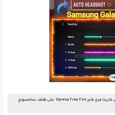
أفضل إعدادات الحساسية والهيدشوت في غارينا فري فاير Garena Free Fire على هاتف سامسونج