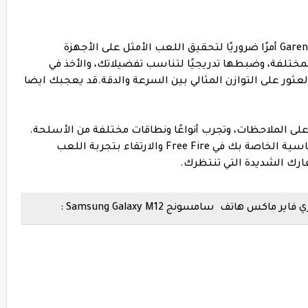
يعد إتقان إعدادات الحساسية في Garena Free Fire أمرًا ضروريًا لتحقيق اللعب الأمثل على الأجهزة
ختلفة، وضبطها تدريجيًا لتناسب تفضيلاتك، والأخذ في
عثور على التوازن المثالي بين السرعة والدقة.
قد يعجبك ايضا
 على الملاحظات، وتجرب أنواعًا ونطاقات مختلفة من الأسلحة.
بالصبر والمثابرة، يمكنك ضبط إعدادات الحساسية الخاصة بك في Free Fire والارتقاء بتجربة اللعب
ارك الشديدة التي تنتظرك.
هاتف سامسونج Samsung Galaxy M12 :