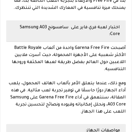
بك في Free Fire والارتقاء بتجربة اللعب الخاصة بك، مما
يمنحك ميزة تنافسية في المعارك الشديدة التي تنتظرك.
اختبار لعبة فري فاير على سامسونج Samsung A03
Core:
أصبحت Garena Free Fire واحدة من ألعاب Battle Royale
الأكثر شعبية على الأجهزة المحمولة، حيث أسرت ملايين
اللاعبين حول العالم بفضل طريقة لعبها المكثفة وروحها
التنافسية.
ومع ذلك، عندما يتعلق الأمر بألعاب الهاتف المحمول، يلعب
أداء الجهاز دورًا حاسمًا في توفير تجربة لعب مثالية. في هذه
المقالة، سنتعمق في أداء Garena Free Fire على Samsung
A03 Core، ونحلل إمكانياته وقيوده ونصائح لتحسين تجربة
اللعب على هذا الجهاز.
مواصفات الجهاز: