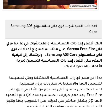
اعدادات الهيدشوت فري فاير سامسونج Samsung A03
Core
اليك أفضل إعدادات الحساسية والهيدشوت في غارينا فري
فاير Garena Free Fire على هاتف
سامسونج
اعدادات فري
فاير سامسونج Samsung A03 Core ,
ونرشدك إلى كيفية
العثور على أفضل إعدادات الحساسية لتحسين تجربة
الألعاب المحمولة لديك.
بدءًا من فهم خيارات الحساسية المختلفة وحتى تحسينها
لتحسين الدقة والاستجابة، سنزودك برؤى تفصيلية
لمساعدتك على تحقيق أعلى مستوى من الأداء في فري فاير
Free Fire.يعد فهم خيارات الحساسية هذه أمرًا بالغ الأهمية
لأنها تؤثر بشكل مباشر على قدرتك على التصويب بدقة وتتبع
الأعداء والرد بسرعة في مواقف القتال الشديدة.