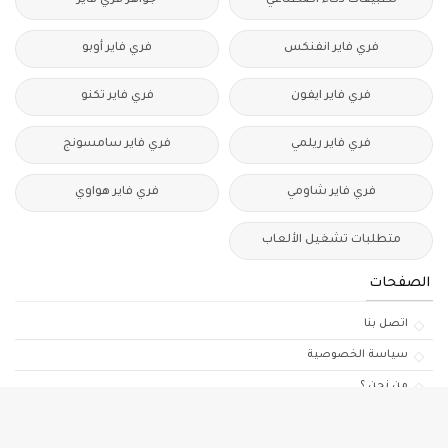
تطبيقات ذكاء اصطناعي
جواهر فري فاير
فري فاير انفنكس
فري فاير أوبو
فري فاير ايفون
فري فاير تكنو
فري فاير ريلمي
فري فاير سامسونج
فري فاير شاومي
فري فاير هواوي
متطلبات تشغيل الألعاب
الصفحات
اتصل بنا
سياسة الخصوصية
من نحن ؟
جميع الحقوق محفوظة ©
YAYAGAMER