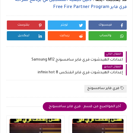
قد يعجبك ايضا :
دليل كيفية التسجيل في برنامج شراكة
فري فاير Free Fire Partner Program
فيسبوك
تويتر
بنترست
واتساب
ريدايت
لينكدين
المقال التالي
اعدادات الهيدشوت فري فاير سامسونج Samsung M12
المقال السابق
إعدادات الهيدشوت فري فاير انفنكس infinix hot 8
فري فاير سامسونج
أخر المواضيع من قسم : فري فاير سامسونج