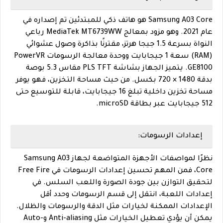
Samsung A03 Core هو هاتف ذكي للمبتدئين تم إصداره في
عام 2021. وهو مزود بمعالج MediaTek MT6739WW رباعي
النواة بسرعة 1.5 جيجا هرتز، مقترنًا بذاكرة وصول عشوائي
(RAM) سعة 1 جيجابايت ووحدة معالجة الرسومات PowerVR
GE8100. يتميز الجهاز بشاشة PLS TFT مقاس 5.3 بوصة
بدقة 1480 × 720 بكسل. من حيث مساحة التخزين، فهو يوفر
مساحة تخزين داخلية تبلغ 16 جيجابايت، قابلة للتوسيع حتى
512 جيجابايت عبر بطاقة microSD.
إعدادات الرسومات:
نظرًا لمواصفات الأجهزة المتواضعة لجهاز Samsung A03
Core، فمن المهم تحسين إعدادات الرسومات في Free Fire
لتحقيق التوازن بين جودة الصورة واللعب السلس. في
إعدادات اللعبة، انتقل إلى قسم الرسومات وحدد أقل
الإعدادات الممكنة لخيارات مثل الدقة والرسومات والظلال.
يمكن أن يؤدي تعطيل الخيارات مثل Anti-aliasing وAuto-