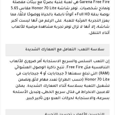
Garena Free Fire هي لعبة غنية بصريًا مع بيئات مفصلة
ونماذج شخصيات. توفر شاشة Honor 70 Lite مقاس 5.65
بوصة بدقة Full HD+ ألوانًا نابضة بالحياة ووضوحًا لائقًا، مما
يعزز التجربة المرئية للعبة. على الرغم من أنها ليست أكبر
شاشة، إلا أنها لا تزال توفر تجربة مشاهدة مرضية للألعاب
أثناء التنقل.
سلاسة اللعب: التعامل مع المعارك الشديدة
إن اللعب السلس والسريع الاستجابة أمر ضروري للألعاب
التنافسية مثل Free Fire. تتيح ذاكرة الوصول العشوائي
(RAM) التي تبلغ سعتها 3 جيجابايت أو 4 جيجابايت في
Honor 70 Lite (حسب الطراز) تعدد مهام لائق وتضمن
تشغيل اللعبة بسلاسة أثناء المعارك الشديدة. يمكن
للاعبين الانخراط في قتال سريع الخطى، وتبديل الأسلحة
بسرعة، والاستجابة لحركات العدو دون تأخير كبير.
التحسين للألعاب: تحسين التجربة