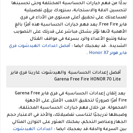
بدءًا من فهم خيارات الحساسية المختلفة وحتى تحسينها
لتحسين الدقة والاستجابة، سنزودك برؤى تفصيلية
لمساعدتك على تحقيق أعلى مستوى من الأداء في فري
فاير Free Fire.يعد فهم خيارات الحساسية هذه أمرًا بالغ
الأهمية لأنها تؤثر بشكل مباشر على قدرتك على التصويب
بدقة وتتبع الأعداء والرد بسرعة في مواقف القتال
الشديدة.
.
قد يعجبك ايضا :
أفضل اعدادات الهيدشوت فري
فاير هونر Honor X7
.
أفضل إعدادات الحساسية والهيدشوت غارينا فري فاير
Garena Free Fire HONOR 70 Lite
يعد إتقان إعدادات الحساسية في فري فاير Garena Free
Fire أمرًا ضروريًا لتحقيق اللعب الأمثل على الأجهزة
المحمولة. من خلال فهم خيارات الحساسية المختلفة،
وضبطها تدريجيًا لتناسب تفضيلاتك، والأخذ في الاعتبار حجم
الجهاز وعناصر التحكم، يمكنك العثور على التوازن المثالي
بين السرعة والدقة.
قد يعجبك ايضا :
اعدادات الهيدشوت