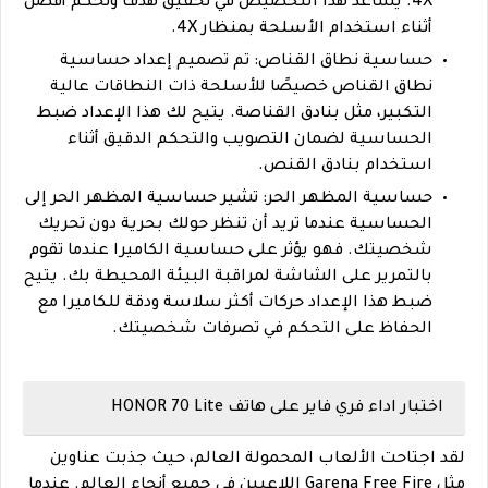
4X. يساعد هذا التخصيص في تحقيق هدف وتحكم أفضل
أثناء استخدام الأسلحة بمنظار 4X.
حساسية نطاق القناص: تم تصميم إعداد حساسية
نطاق القناص خصيصًا للأسلحة ذات النطاقات عالية
التكبير، مثل بنادق القناصة. يتيح لك هذا الإعداد ضبط
الحساسية لضمان التصويب والتحكم الدقيق أثناء
استخدام بنادق القنص.
حساسية المظهر الحر: تشير حساسية المظهر الحر إلى
الحساسية عندما تريد أن تنظر حولك بحرية دون تحريك
شخصيتك. فهو يؤثر على حساسية الكاميرا عندما تقوم
بالتمرير على الشاشة لمراقبة البيئة المحيطة بك. يتيح
ضبط هذا الإعداد حركات أكثر سلاسة ودقة للكاميرا مع
الحفاظ على التحكم في تصرفات شخصيتك.
اختبار اداء فري فاير على هاتف HONOR 70 Lite
لقد اجتاحت الألعاب المحمولة العالم، حيث جذبت عناوين
مثل Garena Free Fire اللاعبين في جميع أنحاء العالم. عندما