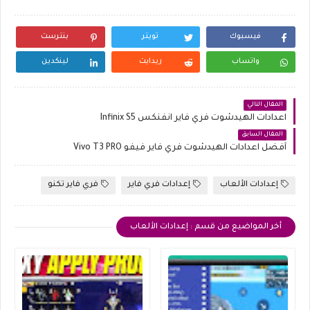
فيسبوك
تويتر
بنترست
واتساب
ريدايت
لينكدين
المقال التالي
اعدادات الهيدشوت فري فاير انفنكس Infinix S5
المقال السابق
أفضل اعدادات الهيدشوت فري فاير فيفو Vivo T3 PRO
إعدادات الألعاب
إعدادات فري فاير
فري فاير تكنو
أخر المواضيع من قسم : إعدادات الألعاب