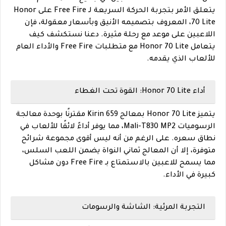
يتعلق الأمر بتجربة الحركة السريعة لـ Free Fire على Honor
70 Lite، المعروف بتصميمه الأنيق وبأسعار معقولة، فإن
اللاعبين على موعد مع رحلة مثيرة. دعنا نستكشف كيف
يتعامل Honor 70 Lite مع متطلبات Free Fire والأداء العام
للألعاب الذي يقدمه.
أداء Honor 70 Lite: القوة تحت الغطاء
يتميز Honor 70 Lite بمعالج Kirin 659 مقترنًا بوحدة معالجة
الرسوميات Mali-T830 MP2، مما يوفر أداءً لائقًا للألعاب في
نطاق سعره. على الرغم من أنه ليس أقوى مجموعة شرائح
متوفرة، إلا أن المعالج ثماني النواة يضمن اللعب السلس،
مما يسمح للاعبين بالاستمتاع بـ Free Fire دون مشاكل
كبيرة في الأداء.
التجربة المرئية: الشاشة والرسومات