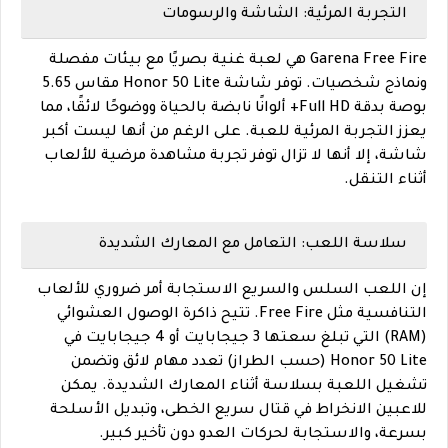
التجربة المرئية: الشاشة والرسومات
Garena Free Fire هي لعبة غنية بصريًا مع بيئات مفصلة
ونماذج شخصيات. توفر شاشة Honor 50 Lite مقاس 5.65
بوصة بدقة Full HD+ ألوانًا نابضة بالحياة ووضوحًا لائقًا، مما
يعزز التجربة المرئية للعبة. على الرغم من أنها ليست أكبر
شاشة، إلا أنها لا تزال توفر تجربة مشاهدة مرضية للألعاب
أثناء التنقل.
سلاسة اللعب: التعامل مع المعارك الشديدة
إن اللعب السلس والسريع الاستجابة أمر ضروري للألعاب
التنافسية مثل Free Fire. تتيح ذاكرة الوصول العشوائي
(RAM) التي تبلغ سعتها 3 جيجابايت أو 4 جيجابايت في
Honor 50 Lite (حسب الطراز) تعدد مهام لائق وتضمن
تشغيل اللعبة بسلاسة أثناء المعارك الشديدة. يمكن
للاعبين الانخراط في قتال سريع الخطى، وتبديل الأسلحة
بسرعة، والاستجابة لحركات العدو دون تأخير كبير.