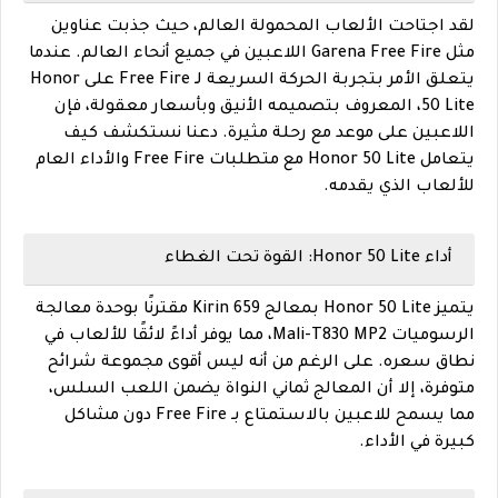
لقد اجتاحت الألعاب المحمولة العالم، حيث جذبت عناوين
مثل Garena Free Fire اللاعبين في جميع أنحاء العالم. عندما
يتعلق الأمر بتجربة الحركة السريعة لـ Free Fire على Honor
50 Lite، المعروف بتصميمه الأنيق وبأسعار معقولة، فإن
اللاعبين على موعد مع رحلة مثيرة. دعنا نستكشف كيف
يتعامل Honor 50 Lite مع متطلبات Free Fire والأداء العام
للألعاب الذي يقدمه.
أداء Honor 50 Lite: القوة تحت الغطاء
يتميز Honor 50 Lite بمعالج Kirin 659 مقترنًا بوحدة معالجة
الرسوميات Mali-T830 MP2، مما يوفر أداءً لائقًا للألعاب في
نطاق سعره. على الرغم من أنه ليس أقوى مجموعة شرائح
متوفرة، إلا أن المعالج ثماني النواة يضمن اللعب السلس،
مما يسمح للاعبين بالاستمتاع بـ Free Fire دون مشاكل
كبيرة في الأداء.