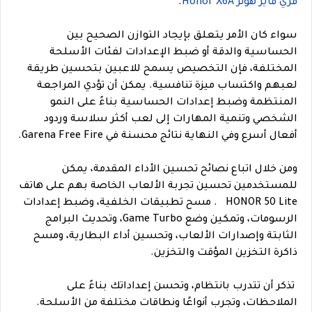
فري فاير هونر Honor X6A
.
سواء كان الأمر يتعلق بإيجاد التوازن الصحيح بين
الحساسية والدقة أو ضبط الإعدادات لفئات الأسلحة
المختلفة، فإن التخصيص يسمح للاعبين بتحسين طريقة
لعبهم واكتساب ميزة تنافسية. يمكن أن تؤدي المراجعة
المنتظمة وضبط إعدادات الحساسية بناءً على النمو
الشخصي وتنمية المهارات إلى لعب أكثر سلاسة وردود
أفعال أسرع وفي النهاية نتائج محسنة في Garena Free Fire.
ومن خلال اتباع نصائح تحسين الأداء المقدمة، يمكن
للمستخدمين تحسين تجربة الألعاب الخاصة بهم على هاتف
HONOR 50 Lite . مسح تطبيقات الخلفية، وضبط إعدادات
الرسومات، وتمكين وضع Game Turbo، وتحديث البرامج
الثابتة وإصدارات الألعاب، وتحسين أداء البطارية، ومسح
ذاكرة التخزين المؤقت والتخزين
.
تذكر أن تتدرب بانتظام، وتحسن إعداداتك بناءً على
الملاحظات، وتجرب أنواعًا ونطاقات مختلفة من الأسلحة.