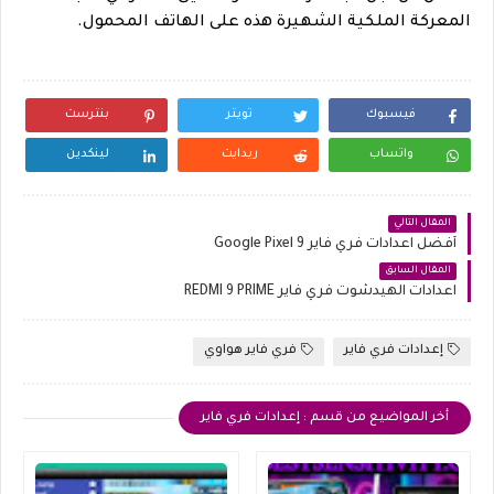
المعركة الملكية الشهيرة هذه على الهاتف المحمول.
فيسبوك
تويتر
بنترست
واتساب
ريدايت
لينكدين
المقال التالي
أفضل اعدادات فري فاير Google Pixel 9
المقال السابق
اعدادات الهيدشوت فري فاير REDMI 9 PRIME
إعدادات فري فاير
فري فاير هواوي
أخر المواضيع من قسم : إعدادات فري فاير