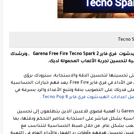
ادناه نقدم لك أفضل إعدادات الحساسية والهيدشوت فري فاير Garena Free Fire Tecno Spark 2 , ونرشدك
ية لتحسين تجربة الألعاب المحمولة لديك.
تى تحسينها لتحسين الدقة والاستجابة، سنزودك برؤى
تفصيلية لمساعدتك على تحقيق أعلى مستوى من الأداء في فري فاير Free Fire.يعد فهم خيارات الحساسية
 على قدرتك على التصويب بدقة وتتبع الأعداء والرد بسرعة في
 اعدادات الهيدشوت فري فاير Tecno Pop 8
.
يعد تغيير إعدادات الحساسية في Garena Free Fire ذا أهمية قصوى للاعبين الذين يتطلعون إلى تحسين
ساسية بشكل مباشر على استجابة عناصر التحكم ودقتها، بما
اللعب بشكل عام. من خلال ضبط الحساسية لتتناسب مع
بين تحسين هدفهم وأوقات رد الفعل والأداء العام في اللعبة