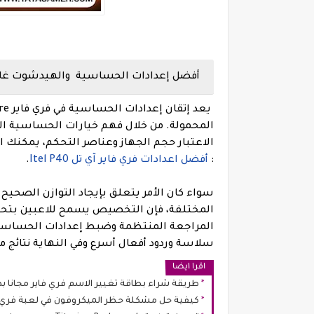
أفضل إعدادات الحساسية والهيدشوت غارينا فري فاير ecno Spark 2
المحمولة. من خلال فهم خيارات الحساسية الم
الاعتبار حجم الجهاز وعناصر التحكم، يمكنك ال
:
أفضل اعدادات فري فاير آي تل Itel P40
.
سواء كان الأمر يتعلق بإيجاد التوازن الصحيح
المختلفة، فإن التخصيص يسمح للاعبين بتحس
المراجعة المنتظمة وضبط إعدادات الحساسية 
سلاسة وردود أفعال أسرع وفي النهاية نتائج محسنة في  Fire
اقرا ايضا
طريقة شراء بطاقة تغيير الاسم فري فاير مجانا 
كيفية حل مشكلة حظر الميكروفون في لعبة فري ف