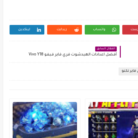
رست
واتساب
ريدايت
لينكدين
المقال السابق
أفضل اعدادات الهيدشوت فري فاير فيفو Vivo Y18
فاير تكنو