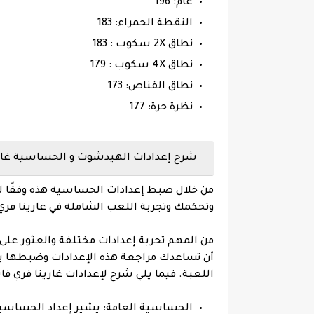
عام: 196
النقطة الحمراء: 183
نطاق 2X سكوب : 183
نطاق 4X سكوب : 179
نطاق القناص: 173
نظرة حرة: 177
شرح إعدادات الهيدشوت و الحساسية غارينا
من خلال ضبط إعدادات الحساسية هذه وفقًا
وتحكمك وتجربة اللعب الشاملة في غارينا فري فاير  Free Fire
من المهم تجربة إعدادات مختلفة والعثور عل
أن تساعدك مراجعة هذه الإعدادات وضبطها ب
اللعبة. فيما يلي شرح لإعدادات غارينا فري فاير Garena Free Fire التي ذكرت
الحساسية العامة: يشير إعداد الحساسي