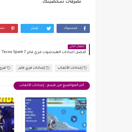
تصرفات شخصيتك.
فيسبوك
تويتر
بنت
المقال التالي
أفضل اعدادات الهيدشوت فري فاير Tecno Spark 7
إعدادات الألعاب
إعدادات فري فاير
فري 
أخر المواضيع من قسم : إعدادات الألعاب