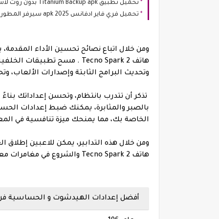
تحميل تطبيق Titanium Backup apk بدون روت لاسترجاع جميع الملفات
تحميل فري فاير ادفانس 2025 apk سيرفر المطورين من ميديا فاير
ومن خلال اتباع نصائح تحسين الأداء المقدمة
وتحديث البرامج الثابتة وإصدارات الألعاب، وت
تذكر أن تتدرب بانتظام، وتحسن إعداداتك بناءً
الخاصة بك، مما يمنحك ميزة تنافسية في المع
ومن خلال هذه التدابير، يمكن للاعبين إطلاق ال
هاتف Tecno Spark 2 والشروع في مغامرات معركة ملكية مثيرة.
أفضل إعدادات الهيدشوت و الحساسية فري فاير هاتف 2