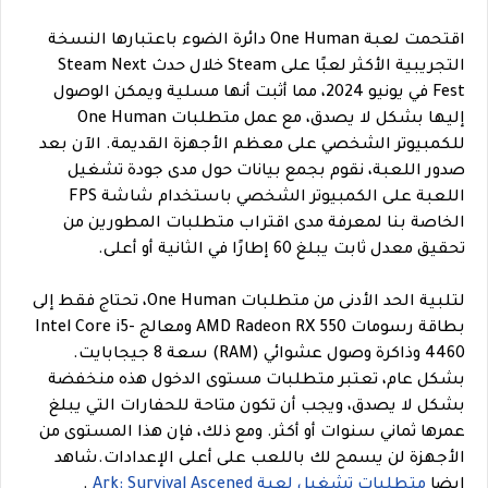
اقتحمت لعبة One Human دائرة الضوء باعتبارها النسخة
التجريبية الأكثر لعبًا على Steam خلال حدث Steam Next
Fest في يونيو 2024، مما أثبت أنها مسلية ويمكن الوصول
إليها بشكل لا يصدق، مع عمل متطلبات One Human
للكمبيوتر الشخصي على معظم الأجهزة القديمة. الآن بعد
صدور اللعبة، نقوم بجمع بيانات حول مدى جودة تشغيل
اللعبة على الكمبيوتر الشخصي باستخدام شاشة FPS
الخاصة بنا لمعرفة مدى اقتراب متطلبات المطورين من
تحقيق معدل ثابت يبلغ 60 إطارًا في الثانية أو أعلى.
لتلبية الحد الأدنى من متطلبات One Human، تحتاج فقط إلى
بطاقة رسومات AMD Radeon RX 550 ومعالج Intel Core i5-
4460 وذاكرة وصول عشوائي (RAM) سعة 8 جيجابايت.
بشكل عام، تعتبر متطلبات مستوى الدخول هذه منخفضة
بشكل لا يصدق، ويجب أن تكون متاحة للحفارات التي يبلغ
عمرها ثماني سنوات أو أكثر. ومع ذلك، فإن هذا المستوى من
الأجهزة لن يسمح لك باللعب على أعلى الإعدادات.
شاهد
ايضا
متطلبات تشغيل لعبة Ark: Survival Ascened
.