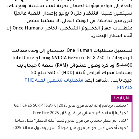
واحدة إلى خوادم موثوقة لضمان تجربة لعب سلسة. ومع ذلك،
سيتعين علينا الانتظار حتى 9 يوليو وإصدار اللعبة عالميًا
لنرى مدى نجاحها. في الوقت الحالي، لا يمكننا فحص
متطلبات جهاز الكمبيوتر الشخصي الخاص بـOnce Human إلا
أثناء انتظار الإطلاق.
لتشغيل متطلبات One Human، ستحتاج إلى وحدة معالجة
الرسومات NVIDIA GeForce GTX 750 Ti ومعالج Intel Core
i5-4460 وذاكرة وصول عشوائي (RAM) سعة 8 جيجابايت
ومساحة محرك أقراص ثابتة (HDD) أو SSD تبلغ 50
جيجابايت.
.
شاهد ايضا
متطلبات تشغيل لعبة THE
.
FINALS
اقرا ايضا
تحميل برنامج إزالة لباند فري فاير 2025 | GLITCHES SCRIPTS.APK
كيفية إلغاء حظر حسابي في فري فاير Free Fire 2025
لماذا تم حظر حسابي في فري فاير وكيف أفك الحظر؟ دليل شامل
كيف أحصل على جواهر فري فاير مجاناً؟ أسرار وحلول فعالة 2025