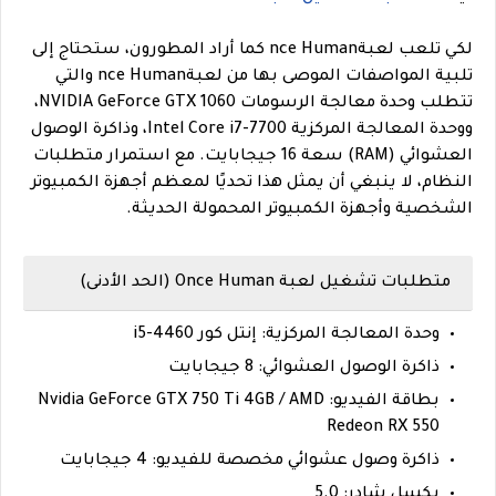
لكي تلعب لعبةnce Human كما أراد المطورون، ستحتاج إلى
تلبية المواصفات الموصى بها من لعبةnce Human والتي
تتطلب وحدة معالجة الرسومات NVIDIA GeForce GTX 1060،
ووحدة المعالجة المركزية Intel Core i7-7700، وذاكرة الوصول
العشوائي (RAM) سعة 16 جيجابايت. مع استمرار متطلبات
النظام، لا ينبغي أن يمثل هذا تحديًا لمعظم أجهزة الكمبيوتر
الشخصية وأجهزة الكمبيوتر المحمولة الحديثة.
متطلبات تشغيل لعبة Once Human (الحد الأدنى)
وحدة المعالجة المركزية: إنتل كور i5-4460
ذاكرة الوصول العشوائي: 8 جيجابايت
بطاقة الفيديو: Nvidia GeForce GTX 750 Ti 4GB / AMD
Redeon RX 550
ذاكرة وصول عشوائي مخصصة للفيديو: 4 جيجابايت
بكسل شادر: 5.0