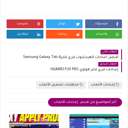
فيسبوك
تويتر
بنترست
واتساب
ريدايت
لينكدين
المقال التالي
أفضل اعدادات الهيدشوت فري فايرSamsung Galaxy Tab A
المقال السابق
إعدادات فري فاير هواوي HUAWEI P20 PRO
إعدادات الألعاب
متطلبات تشغيل الألعاب
أخر المواضيع من قسم : إعدادات الألعاب