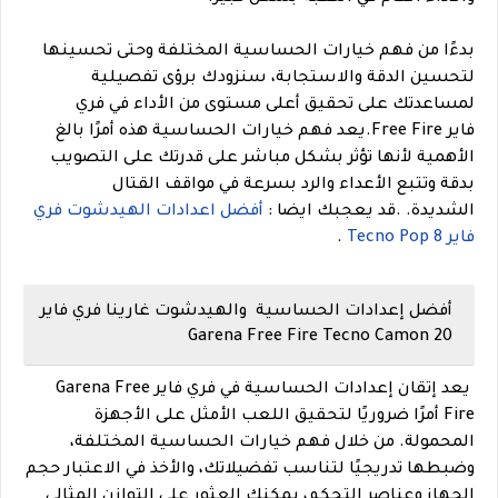
بدءًا من فهم خيارات الحساسية المختلفة وحتى تحسينها
لتحسين الدقة والاستجابة، سنزودك برؤى تفصيلية
لمساعدتك على تحقيق أعلى مستوى من الأداء في فري
فاير Free Fire.يعد فهم خيارات الحساسية هذه أمرًا بالغ
الأهمية لأنها تؤثر بشكل مباشر على قدرتك على التصويب
بدقة وتتبع الأعداء والرد بسرعة في مواقف القتال
الشديدة.
.
قد يعجبك ايضا :
أفضل اعدادات الهيدشوت فري
فاير Tecno Pop 8
.
أفضل إعدادات الحساسية والهيدشوت غارينا فري فاير
Garena Free Fire Tecno Camon 20
يعد إتقان إعدادات الحساسية في فري فاير Garena Free
Fire أمرًا ضروريًا لتحقيق اللعب الأمثل على الأجهزة
المحمولة. من خلال فهم خيارات الحساسية المختلفة،
وضبطها تدريجيًا لتناسب تفضيلاتك، والأخذ في الاعتبار حجم
الجهاز وعناصر التحكم، يمكنك العثور على التوازن المثالي