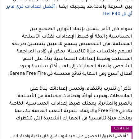
بين السرعة والدقة.
قد يعجبك ايضا :
أفضل اعدادات فري فاير
آي تل Itel P40
.
سواء كان الأمر يتعلق بإيجاد التوازن الصحيح بين
الحساسية والدقة أو ضبط الإعدادات لفئات الأسلحة
المختلفة، فإن التخصيص يسمح للاعبين بتحسين طريقة
لعبهم واكتساب ميزة تنافسية. يمكن أن تؤدي المراجعة
المنتظمة وضبط إعدادات الحساسية بناءً على النمو
الشخصي وتنمية المهارات إلى لعب أكثر سلاسة وردود
أفعال أسرع وفي النهاية نتائج محسنة في Garena Free Fire.
تذكر أن تتدرب بانتظام، وتحسن إعداداتك بناءً على
الملاحظات، وتجرب أنواعًا ونطاقات مختلفة من الأسلحة.
بالصبر والمثابرة، يمكنك ضبط إعدادات الحساسية الخاصة
بك في Free Fire والارتقاء بتجربة اللعب الخاصة بك، مما
يمنحك ميزة تنافسية في المعارك الشديدة التي تنتظرك
اقرا ايضا
أفضل تطبيق للحصول على هيدشوت فري فاير بنقرة واحدة: Free Fire Head