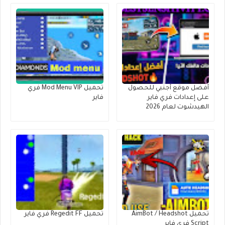
أفضل موقع أجنبي للحصول
تحميل Mod Menu VIP فري
على إعدادات فري فاير
فاير
الهيدشوت لعام 2026
تحميل AimBot / Headshot
تحميل Regedit FF فري فاير
Script فري فاير