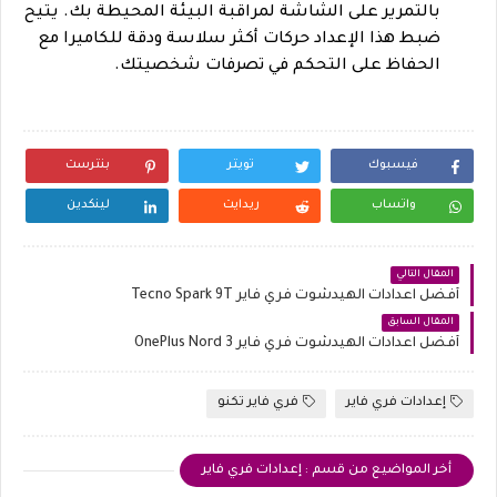
بالتمرير على الشاشة لمراقبة البيئة المحيطة بك. يتيح
ضبط هذا الإعداد حركات أكثر سلاسة ودقة للكاميرا مع
الحفاظ على التحكم في تصرفات شخصيتك.
فيسبوك
تويتر
بنترست
واتساب
ريدايت
لينكدين
المقال التالي
أفضل اعدادات الهيدشوت فري فاير Tecno Spark 9T
المقال السابق
أفضل اعدادات الهيدشوت فري فاير OnePlus Nord 3
إعدادات فري فاير
فري فاير تكنو
أخر المواضيع من قسم : إعدادات فري فاير