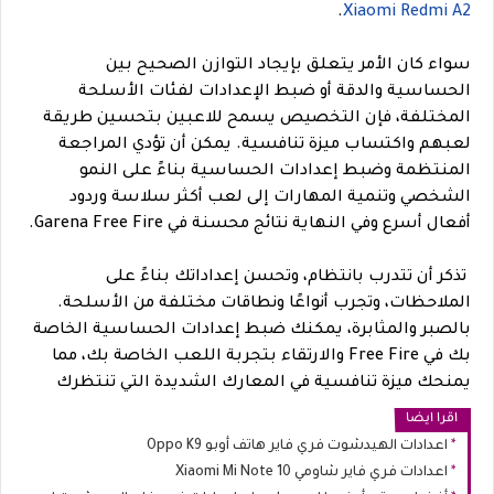
.
Xiaomi Redmi A2
سواء كان الأمر يتعلق بإيجاد التوازن الصحيح بين
الحساسية والدقة أو ضبط الإعدادات لفئات الأسلحة
المختلفة، فإن التخصيص يسمح للاعبين بتحسين طريقة
لعبهم واكتساب ميزة تنافسية. يمكن أن تؤدي المراجعة
المنتظمة وضبط إعدادات الحساسية بناءً على النمو
الشخصي وتنمية المهارات إلى لعب أكثر سلاسة وردود
أفعال أسرع وفي النهاية نتائج محسنة في Garena Free Fire.
تذكر أن تتدرب بانتظام، وتحسن إعداداتك بناءً على
الملاحظات، وتجرب أنواعًا ونطاقات مختلفة من الأسلحة.
بالصبر والمثابرة، يمكنك ضبط إعدادات الحساسية الخاصة
بك في Free Fire والارتقاء بتجربة اللعب الخاصة بك، مما
يمنحك ميزة تنافسية في المعارك الشديدة التي تنتظرك
اقرا ايضا
اعدادات الهيدشوت فري فاير هاتف أوبو Oppo K9
اعدادات فري فاير شاومي Xiaomi Mi Note 10