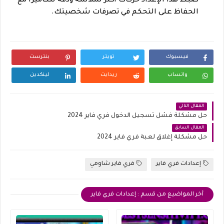
ضبط هذا الإعداد حركات أكثر سلاسة ودقة للكاميرا مع
الحفاظ على التحكم في تصرفات شخصيتك.
فيسبوك
تويتر
بنترست
واتساب
ريدايت
لينكدين
المقال التالي
حل مشكلة فشل تسجيل الدخول فري فاير 2024
المقال السابق
حل مشكلة إغلاق لعبة فري فاير 2024
إعدادات فري فاير
فري فاير شاومي
أخر المواضيع من قسم : إعدادات فري فاير