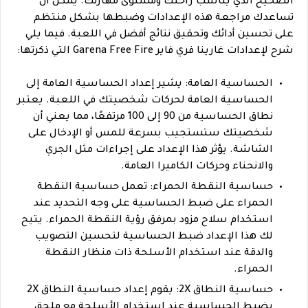
الصحيح الذي يناسب راحتك ومستوى مهارتك. يمكن أن
تساعدك مراجعة هذه الإعدادات وضبطها بشكل منتظم
على تحسين أدائك وتحقيق نتائج أفضل في اللعبة. فيما يلي
شرح لإعدادات غارينا فري فاير Garena Free Fire التي ذكرتها:
الحساسية العامة: يشير إعداد الحساسية العامة إلى
الحساسية العامة لحركات شخصيتك في اللعبة. يعتبر
نطاق الحساسية من 90 إلى 100 مرتفعًا، مما يعني أن
شخصيتك ستستجيب بسرعة للمس أو الإدخال على
الشاشة. يؤثر هذا الإعداد على إجراءات مثل الجري
والانحناء وحركات الكاميرا العامة.
حساسية النقطة الحمراء: تعمل حساسية النقطة
الحمراء على ضبط الحساسية على وجه التحديد عند
استخدام سلاح مزود بمرفق رؤية النقطة الحمراء. يتيح
لك هذا الإعداد ضبط الحساسية لتحسين التصويب
والدقة عند استخدام الأسلحة ذات منظار النقطة
الحمراء.
حساسية النطاق 2X: يقوم إعداد حساسية النطاق 2X
بضبط الحساسية عند استخدام الأسلحة مع ملحق