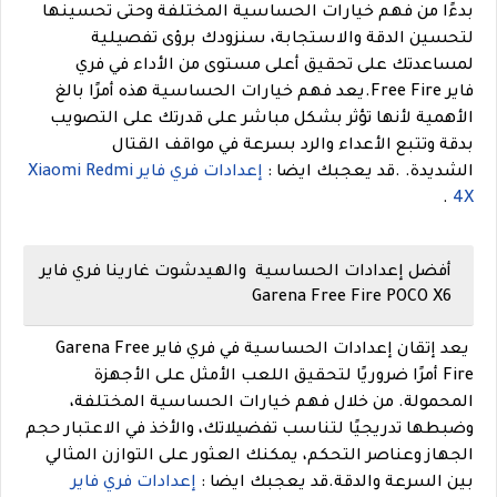
بدءًا من فهم خيارات الحساسية المختلفة وحتى تحسينها
لتحسين الدقة والاستجابة، سنزودك برؤى تفصيلية
لمساعدتك على تحقيق أعلى مستوى من الأداء في فري
فاير Free Fire.يعد فهم خيارات الحساسية هذه أمرًا بالغ
الأهمية لأنها تؤثر بشكل مباشر على قدرتك على التصويب
بدقة وتتبع الأعداء والرد بسرعة في مواقف القتال
الشديدة.
.
قد يعجبك ايضا :
إعدادات فري فاير Xiaomi Redmi
.
4X
أفضل إعدادات الحساسية والهيدشوت غارينا فري فاير
Garena Free Fire POCO X6
يعد إتقان إعدادات الحساسية في فري فاير Garena Free
Fire أمرًا ضروريًا لتحقيق اللعب الأمثل على الأجهزة
المحمولة. من خلال فهم خيارات الحساسية المختلفة،
وضبطها تدريجيًا لتناسب تفضيلاتك، والأخذ في الاعتبار حجم
الجهاز وعناصر التحكم، يمكنك العثور على التوازن المثالي
بين السرعة والدقة.
قد يعجبك ايضا :
إعدادات فري فاير