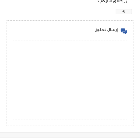
زر إطلاق النار كم ؟
رد
إرسال تعليق