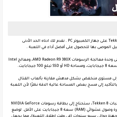
اليك ادناه المتطلبات تشغيل لعبة تيكن Tekken 8 على جهاز الكمبيوتر PC . نقدم لك ادناه الحد الأدنى
 الموصى بها للحصول على أفضل أداء في اللعبة .
لتشغيل متطلبات نظام Tekken 8، ستحتاج إلى وحدة معالجة الرسومات AMD Radeon R9 380X، ومعالج Intel
لكمبيوتر الشخصي Tekken 8 تصل إلى مستوى منخفض بشكل مدهش مقارنة بألعاب القتال
التأكيد إلى مسح بعض المساحة عالية الدقة نظرًا لأن اللعبة
صرح المطورون أنه لتلبية الحد الأدنى من متطلبات Tekken 8، ستحتاج إلى بطاقة رسومات NVIDIA GeForce
GTX 1050 Ti ومعالج Intel Core i5-6600K وذاكرة وصول عشوائي (RAM) سعة 8 جيجابايت على الأقل. لوضع
أجهزة حوالي سبع سنوات (في وقت إطلاق اللعبة)، مما يجعل