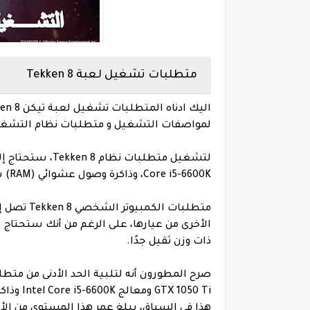
متطلبات تشغيل لعبة Tekken 8
لمواصفات التشغيل و متطلبات نظام التشغيل
Core i5-6600K، وذاكرة وصول عشوائي (RAM) سعة 8 جيجابايت، ومساحة HD أو SSD تبلغ 100 جيجابايت.
متطلبات ا
الأخرى من عيارها، على الرغم من أنك ستحتاج ب
ذات وزن ثقيل جدًا.
هذا في السياق، يبلغ عمر هذا المستوى من ال