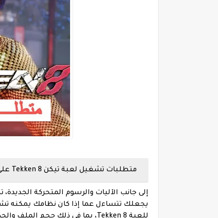
متطلبات تشغيل لعبة تيكن Tekken 8 على الكمبيوتر
يجعلك تتساءل عما إذا كان نظامك يمكنه تشغي
للعبة Tekken 8، بما في ذلك حجم الملف والحد الأدنى والمواصفات الموصى بها.