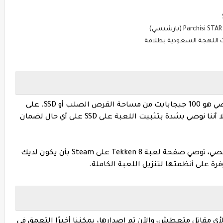
حجم تنزيل Tekken 8 المذهل للكمبيوتر الشخصي هو 100 جيجابايت من مساحة القرص الصلب أو SSD. على
الرغم من أن المطور لم يذكر أن SSD مطلوب، إلا أننا نوصي بشدة بتثبيت اللعبة على SSD على أي حال لضمان
عندما يتعلق الأمر بحجم ملف الكمبيوتر الشخصي، توصي صفحة لعبة Tekken 8 على Steam بأن يكون لديك
 يصدق لأي مقاتل متعطش، والآن تم إصدارها، يمكننا أخيرًا التعمق في