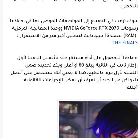
ومع ذلك، إذا كنت تريد أفضل أداء ورسومات، فسوف ترغب في التوسع إلى المواصفات الموصى بها في Tekken
8. يوصي المطورون باستخدام وحدة معالجة الرسومات NVIDIA GeForce RTX 2070 ووحدة المعالجة المركزية
Intel Core i7-7700K وذاكرة الوصول العشوائي (RAM) سعة 16 جيجابايت لتحقيق أكبر قدر من الاستقرار لـ
.
ولحسن الحظ، لن تحتاج إلى العبث بإعدادات Tekken 8 للحصول على أداء مستقر عند تشغيل اللعبة لأول
مرة. ذكرت Bandai Namco أنه يتم ضمان معدل إطار ثابت في الثانية يبلغ 60 أو أعلى ويتم تحديده ضمن
لعبة لأول مرة. بالطبع، هذا لا يعني أنك ستحصل على أفضل
الرسومات أو تستوفي مواصفات Tekken 8 Ultra، ولكن من الجيد أن تعرف أن بعض الإجراءات القانونية