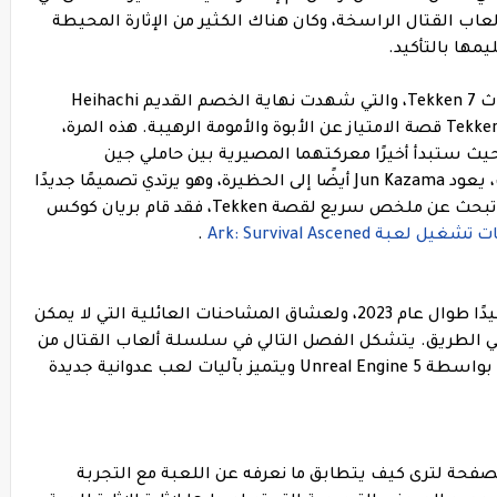
لعاب القتال الراسخة، وكان هناك الكثير من الإثارة المحيطة
يمها بالتأكيد.
تجري أحداث Tekken 8 بعد ستة أشهر من أحداث Tekken 7، والتي شهدت نهاية الخصم القديم Heihachi
Miشيما أخيرًا على يد ابنه Kazuya، ويواصل Tekken 8 قصة الامتياز عن الأبوة والأمومة الرهيبة. هذه المرة،
ب التركيز على Kazuya وابنه Jin Kazama، حيث ستبدأ أخيرًا معركتهما المصيرية بين حاملي جين
الشيطان. بعد غيابه عن اللعب لعدة مباريات، يعود Jun Kazama أيضًا إلى الحظيرة، وهو يرتدي تصميمًا جديدًا
من فنان Bayonetta Mari Shimazaki. إذا كنت تبحث عن ملخص سريع لقصة Tekken، فقد قام بريان كوكس
ل لعبة Ark: Survival Ascened
.
كان عشاق الألعاب القتالية يتناولون طعامًا جيدًا طوال عام 2023، ولعشاق المشاحنات العائلية التي لا يمكن
ا إلا بالغطس في البركان، فإن Tekken 8 في الطريق. يتشكل الفصل التالي في سلسلة ألعاب القتال من
Bandai Namco ليكون صراعًا أنيقًا، وهو مدعوم بواسطة Unreal Engine 5 ويتميز بآليات لعب عدوانية جديدة
صفحة لترى كيف يتطابق ما نعرفه عن اللعبة مع التجربة