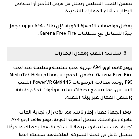
يضمن اللعب السلس ويقلل من فرص التأخير أو انخفاض
الإطارات أثناء المعارك الشديدة.
بفضل مواصفات الأجهزة القوية، فإن هاتف oppo A94 مجهز
جيدًا للتعامل مع متطلبات Garena Free Fire.
3. سلاسة اللعب ومعدل الإطارات
يوفر هاتف اوبو A94 تجربة لعب سلسة وسلسة عند لعب
Garena Free Fire. يضمن الجمع بين معالج MediaTek Helio
P95 ووحدة معالجة الرسومات PowerVR GM9446 اللعب
السلس، مما يسمح بحركات سلسة وأدوات تحكم دقيقة
والتنقل الفعال عبر بيئة اللعبة.
يوفر الجهاز معدل إطار ثابت، مما يؤدي إلى تجربة ألعاب
غامرة ومتواصلة. بفضل أجهزته القوية، يوفر هاتف اوبو A94
تجربة لعب سلسة وسريعة الاستجابة، مما يجعلك منخرطًا
بشكل كامل في لعبة المعركة الملكية.
قد يعجبك ايضا