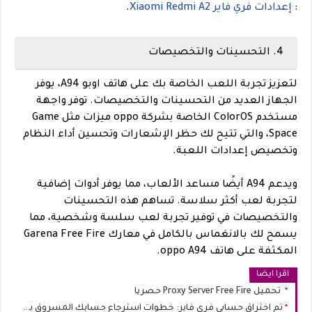
:
إعدادات فري فاير Xiaomi Redmi A2
.
4. التحسينات والتخصيصات
لتعزيز تجربة اللعب الخاصة بك على هاتف اوبو A94، يوفر
الجهاز العديد من التحسينات والتخصيصات. توفر واجهة
مستخدم ColorOS الخاصة بشركة oppo ميزات مثل Game
Space، والتي تتيح لك حظر الإشعارات وتحسين أداء النظام
وتخصيص إعدادات اللعبة.
ويدعم A94 أيضًا مساعد الألعاب، مما يوفر أدوات إضافية
لتجربة لعب أكثر سلاسة. تساهم هذه التحسينات
والتخصيصات في توفير تجربة لعب سلسة وشخصية، مما
يسمح لك بالانغماس بالكامل في معارك Garena Free Fire
المكثفة على هاتف oppo A94.
اقرا ايضا
تحميل Proxy Server Free Fire حصريا
تم اختراق حسابي فري فاير: خطوات استرجاع حسابك المسروق بالتفصيل 2026