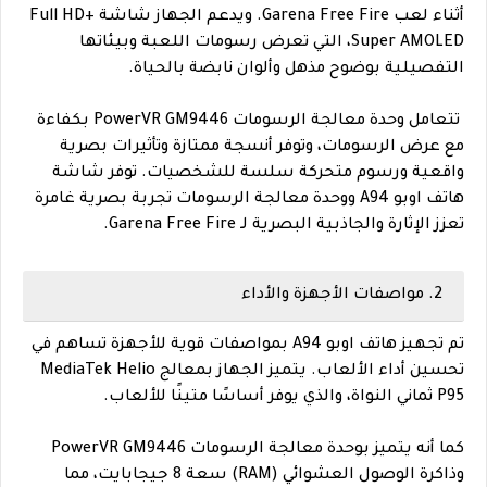
أثناء لعب Garena Free Fire. ويدعم الجهاز شاشة Full HD+
Super AMOLED، التي تعرض رسومات اللعبة وبيئاتها
التفصيلية بوضوح مذهل وألوان نابضة بالحياة.
تتعامل وحدة معالجة الرسومات PowerVR GM9446 بكفاءة
مع عرض الرسومات، وتوفر أنسجة ممتازة وتأثيرات بصرية
واقعية ورسوم متحركة سلسة للشخصيات. توفر شاشة
هاتف اوبو A94 ووحدة معالجة الرسومات تجربة بصرية غامرة
تعزز الإثارة والجاذبية البصرية لـ Garena Free Fire.
2. مواصفات الأجهزة والأداء
تم تجهيز هاتف اوبو A94 بمواصفات قوية للأجهزة تساهم في
تحسين أداء الألعاب. يتميز الجهاز بمعالج MediaTek Helio
P95 ثماني النواة، والذي يوفر أساسًا متينًا للألعاب.
كما أنه يتميز بوحدة معالجة الرسومات PowerVR GM9446
وذاكرة الوصول العشوائي (RAM) سعة 8 جيجابايت، مما