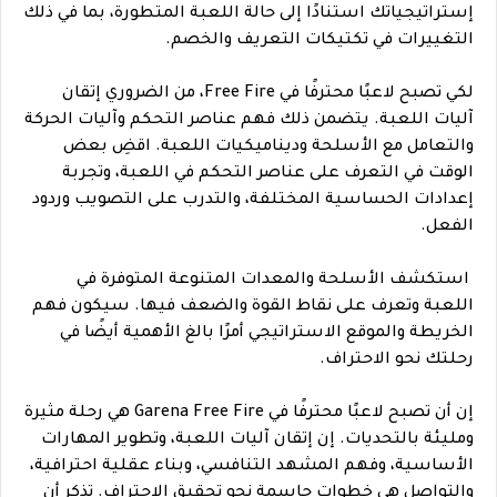
إستراتيجياتك استنادًا إلى حالة اللعبة المتطورة، بما في ذلك
التغييرات في تكتيكات التعريف والخصم.
لكي تصبح لاعبًا محترفًا في Free Fire، من الضروري إتقان
آليات اللعبة. يتضمن ذلك فهم عناصر التحكم وآليات الحركة
والتعامل مع الأسلحة وديناميكيات اللعبة. اقضِ بعض
الوقت في التعرف على عناصر التحكم في اللعبة، وتجربة
إعدادات الحساسية المختلفة، والتدرب على التصويب وردود
الفعل.
استكشف الأسلحة والمعدات المتنوعة المتوفرة في
اللعبة وتعرف على نقاط القوة والضعف فيها. سيكون فهم
الخريطة والموقع الاستراتيجي أمرًا بالغ الأهمية أيضًا في
رحلتك نحو الاحتراف.
إن أن تصبح لاعبًا محترفًا في Garena Free Fire هي رحلة مثيرة
ومليئة بالتحديات. إن إتقان آليات اللعبة، وتطوير المهارات
الأساسية، وفهم المشهد التنافسي، وبناء عقلية احترافية،
والتواصل هي خطوات حاسمة نحو تحقيق الاحتراف. تذكر أن