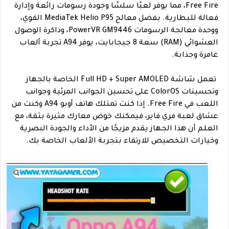
Free Fire، مما يوفر لعبًا سلسًا وجودة رسومات رائعة وإدارة
فعالة للبطارية. بفضل معالج MediaTek Helio P95 القوي،
ووحدة معالجة الرسومات PowerVR GM9446، وذاكرة الوصول
العشوائي (RAM) سعة 8 جيجابايت، يوفر A94 تجربة ألعاب
غامرة وجذابة.
تعمل شاشة Full HD + Super AMOLED الخاصة بالجهاز
وتحسينات ColorOS على تحسين الجوانب المرئية وجوانب
اللعب في Free Fire. إذا كنت تمتلك هاتف أوبو A94 وكنت من
عشاق لعبة فري فاير، فيمكنك خوض معارك مثيرة بثقة، مع
العلم أن هذا الجهاز يقدم مزيجًا من الأداء والجودة البصرية
وخيارات التخصيص للارتقاء بتجربة الألعاب الخاصة بك.