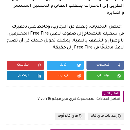
الطريق إلى الاحتراف يتطلب التفاني والتحسين المستمر
والمثابرة.
احتضن التحديات، وتعلم من التجارب، وحافظ على تحفيزك
في سعيك للانضمام إلى صفوف لاعبي Free Fire المحترفين.
بالإصرار والشغف باللعبة، يمكنك تحويل حلمك في أن تصبح
لاعبًا محترفًا في Free Fire إلى حقيقة.
فيسبوك
تويتر
بنترست
واتساب
ريدايت
لينكدين
المقال التالي
أفضل اعدادات الهيدشوت فري فاير فيفو Vivo Y16
إعدادات فري فاير
فري فاير أوبو