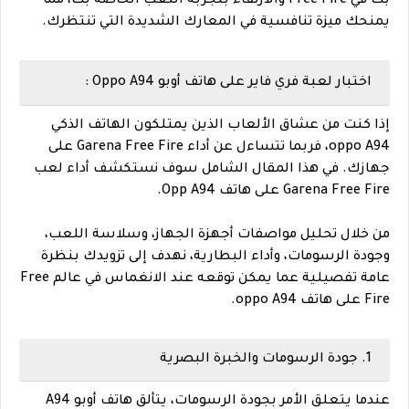
بك في Free Fire والارتقاء بتجربة اللعب الخاصة بك، مما
يمنحك ميزة تنافسية في المعارك الشديدة التي تنتظرك.
اختبار لعبة فري فاير على هاتف أوبو Oppo A94 :
إذا كنت من عشاق الألعاب الذين يمتلكون الهاتف الذكي
oppo A94، فربما تتساءل عن أداء Garena Free Fire على
جهازك. في هذا المقال الشامل سوف نستكشف أداء لعب
Garena Free Fire على هاتف Opp A94.
من خلال تحليل مواصفات أجهزة الجهاز، وسلاسة اللعب،
وجودة الرسومات، وأداء البطارية، نهدف إلى تزويدك بنظرة
عامة تفصيلية عما يمكن توقعه عند الانغماس في عالم Free
Fire على هاتف oppo A94.
1. جودة الرسومات والخبرة البصرية
عندما يتعلق الأمر بجودة الرسومات، يتألق هاتف أوبو A94