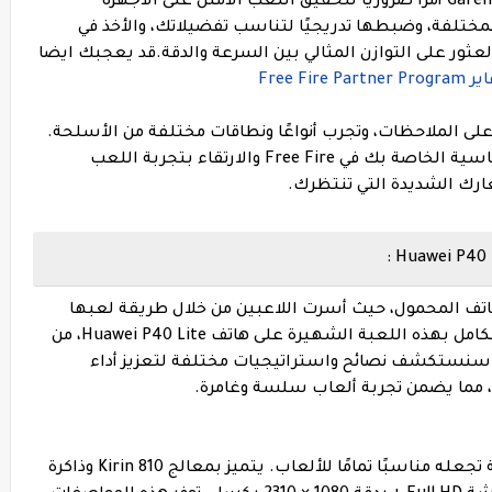
يعد إتقان إعدادات الحساسية في Garena Free Fire أمرًا ضروريًا لتحقيق اللعب الأمثل على الأجهزة
ختلفة، وضبطها تدريجيًا لتناسب تفضيلاتك، والأخذ في
عثور على التوازن المثالي بين السرعة والدقة.
قد يعجبك ايضا
Free 
 على الملاحظات، وتجرب أنواعًا ونطاقات مختلفة من الأسلحة.
بالصبر والمثابرة، يمكنك ضبط إعدادات الحساسية الخاصة بك في Free Fire والارتقاء بتجربة اللعب
ارك الشديدة التي تنتظرك.
Garena  عالم ألعاب الهاتف المحمول، حيث أسرت اللاعبين من خلال طريقة لعبها
المكثفة في لعبة Battle Royale. للاستمتاع الكامل بهذه اللعبة الشهيرة على هاتف Huawei P40 Lite، من
ة، سنستكشف نصائح واستراتيجيات مختلفة لتعزيز أداء
يتميز هاتف Huawei P40 Lite بمواصفات رائعة تجعله مناسبًا تمامًا للألعاب. يتميز بمعالج Kirin 810 وذاكرة