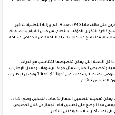
وصول عشوائي (RAM) سعة 6 جيجابايت وشاشة Full HD + بدقة 1080 × 2310 بكسل. توفر هذه المواصفات
لتحسين الأداء، من الضروري تحرير مساحة التخزين على هاتف Huawei P40 Lite. قم بإزالة التطبيقات غير
 ذاكرة التخزين المؤقت بانتظام. من خلال القيام بذلك، فإنك
ساحة أكبر للعمل بسلاسة، مما يمنع مشكلات الأداء الناجمة عن انخفاض مساحة
عة من الإعدادات داخل اللعبة التي يمكن تخصيصها لتتناسب مع قدرات
لعبة وتخصيص الخيارات مثل جودة الرسومات ومعدل الإطارات
والمؤثرات الخاصة. في هاتف Huawei P40 Lite، يوصى بضبط الرسومات على "High" أو "Ultra" ومعدل الإطارات
Huaw بوضع الأداء الذي يمكن تفعيله لتحسين الجهاز للألعاب. لتمكين وضع الأداء،
ء. يعمل هذا الوضع على تحسين أداء الجهاز من خلال تخصيص
 إلى لعب أكثر سلاسة وتقليل التأخير.