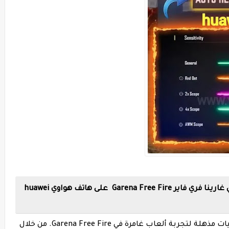
Garena F على هاتف هواوي
huawei
يقدم هاتف Huawei P40 Lite مواصفات وإمكانيات مذهلة لتجربة ألعاب غامرة في Garena Free Fire. من خلال