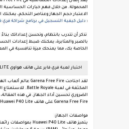
المحمولة. من خلال فهم خيارات الحساسية الم
الاعتبار حجم الجهاز وعناصر التحكم، يمكنك ال
:
دليل كيفية التسجيل في برنامج شراكة فري فاير Fire Partner Program
تذكر أن تتدرب بانتظام، وتحسن إعداداتك بناءً
الخاصة بك، مما يمنحك ميزة تنافسية في المع
اختبار لعبة فري فاير على هاتف هواوي Huawei P40 LITE :
لقد اجتاحت Free Fire
الضروري تحسين أداء الجهاز. في هذه المقال
Garena Free Fire على هاتف Huawei P40 Lite، مما يضمن تجربة ألعاب سلسة وغامرة.
مواصفات الجهاز: