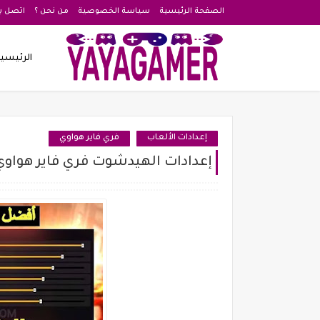
الصفحة الرئيسية
سياسة الخصوصية
من نحن ؟
اتصل بن
الرئيسي
إعدادات الألعاب
فري فاير هواوي
إعدادات الهيدشوت فري فاير هواوي uawei p40 lite