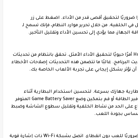
ا ضروريًا لتحقيق أقصى قدر من الأداء. اضغط على زر
 الخلفية. من خلال تحرير موارد النظام، فإنك تسمح لـ
يعد الحفاظ على تحديث برنامج Huawei P40 Lite أمرًا حيويًا لتحقيق الأداء الأمثل. تحقق بانتظام من تحديثات
ديث البرنامج. غالبًا ما تتضمن هذه التحديثات إصلاحات الأخطاء
أن تؤثر بشكل إيجابي على تجربة الألعاب الخاصة بك.
ارية جهازك بسرعة. لتحسين استخدام البطارية أثناء
تشغيل Garena Free Fire، قم بتمكين وضع توفير الطاقة أو قم بتمكين وضع Game Battery Saver المتوفر
Hua. تعمل هذه الأوضاع على الحد من نشاط الخلفية وتقليل سطوع الشاشة وضبط
لمساس بجودة اللعب.
يعد الاتصال بالشبكة المستقر والموثوق أمرًا ضروريًا للعب دون انقطاع. اتصل بشبكة Wi-Fi ذات إشارة قوية