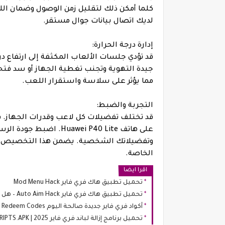
لديك اتصال بيانات جوال مستقر.
إدارة درجة الحرارة:
قد تؤدي جلسات الألعاب المكثفة إلى ارتفاع در
جيدة التهوية وتجنب تغطية الجهاز أو سد فتحات 
مما يؤثر على سلاسة واستقرار اللعب.
التجربة والضبط:
قد تختلف تفضيلات كل لاعب وقدرات الجهاز. ق
على هاتف awei P40 Lite
وتفضيلاتك الشخصية. يضمن هذا التخصيص ت
الخاصة.
اقرا ايضا
تحميل تطبيق هاك فري فاير Mod Menu Hack
تحميل تطبيق هاك فري فاير Auto Aim Hack – هل هو خطر أم حقيقة؟
أكواد فري فاير جديدة صالحة اليوم Latest Free Fire Redeem Codes
تحميل برنامج إزالة لباند فري فاير 2025 | GLITCHES SCRIPTS.APK