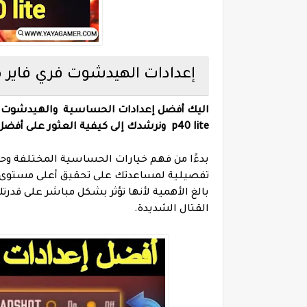
إعدادات الهيدشوت فري فاير هواوي 40 lite
اليك أفضل إعدادات الحساسية والهيدشوت في غارينا فري فاير e Fire
p40 lite ونرشدك إلى كيفية العثور على أفضل إعدادات الحساسية لتحسين تجربة الألعاب المحمولة لديك.
بدءًا من فهم خيارات الحساسية المختلفة وح
بالغ الأهمية لأنها تؤثر بشكل مباشر على قدرت
القتال الشديدة.