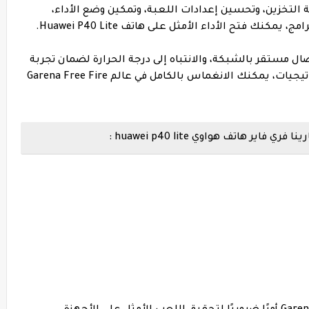
 التخزين، وتحسين إعدادات اللعبة، وتمكين وضع الأداء،
ك فتح الأداء الأمثل على هاتف Huawei P40 Lite.
صال مستقر بالشبكة، والانتباه إلى درجة الحرارة لضمان تجربة
لعب سلسة وممتعة. باستخدام هذه الاستراتيجيات، يمكنك الانغماس بالكامل في عالم Garena Free Fire
 هاتف هواوي huawei p40 lite :