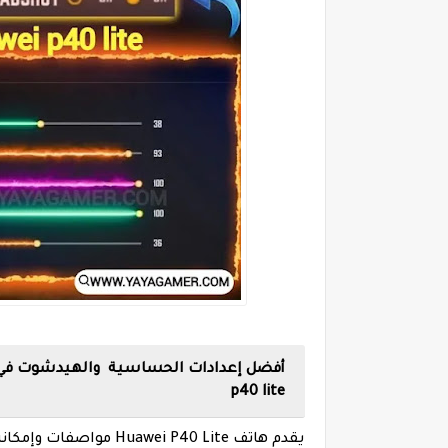
أفضل إعدادات الحساسية والهيدشوت في غارينا فري فاير ree Fire
p40 lite